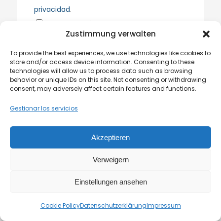
privacidad
.
Por favor, envíen una copia de este
Zustimmung verwalten
mensaje a mi dirección de correo electrónico.
To provide the best experiences, we use technologies like cookies to
store and/or access device information. Consenting to these
technologies will allow us to process data such as browsing
behavior or unique IDs on this site. Not consenting or withdrawing
consent, may adversely affect certain features and functions.
Gestionar los servicios
Akzeptieren
office@metgis.com
Verweigern
+43 (0)1 890 90 32
Einstellungen ansehen
Cookie Policy
Datenschutzerklärung
Impressum