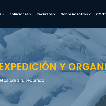
s
Soluciones
Recursos
Sobre nosotros
CONT
 EXPEDICIÓN Y ORGAN
tos para tu recorrido