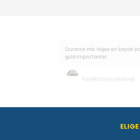
Durante mis viajes en kayak p
guía importante!
Gerhard Gassler
Kayakista profesional
ELIG