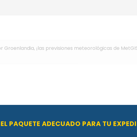
or Groenlandia, ¡las previsiones meteorológicas de MetGI
E EL PAQUETE ADECUADO PARA TU EXPEDI