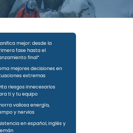
anifica mejor: desde la
rimera fase hasta el
anzamiento final”
oma mejores decisiones en
ituaciones extremas
vita riesgos innecesarios
ra ti y tu equipo
horra valiosa energía,
iempo y nervios
istencia en español, inglés y
lemán