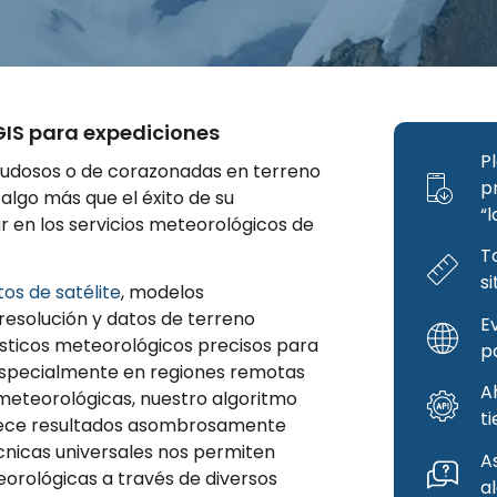
IS para expediciones
Pl
dudosos o de corazonadas en terreno
p
lgo más que el éxito de su
“l
r en los servicios meteorológicos de
T
s
tos de satélite
, modelos
 resolución y datos de terreno
E
sticos meteorológicos precisos para
pa
 Especialmente en regiones remotas
A
meteorológicas, nuestro algoritmo
t
rece resultados asombrosamente
cnicas universales nos permiten
As
eorológicas a través de diversos
a