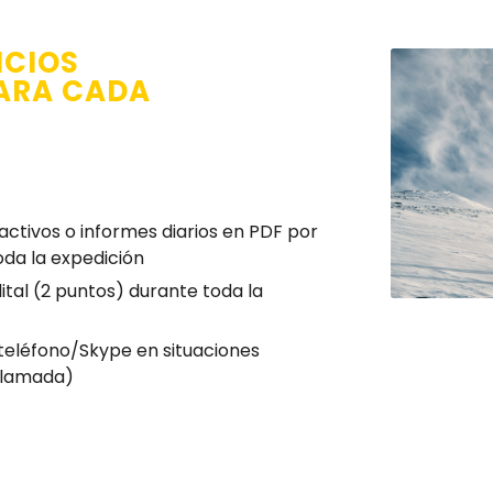
ICIOS
PARA CADA
ctivos o informes diarios en PDF por
oda la expedición
lital (2 puntos) durante toda la
teléfono/Skype en situaciones
 llamada)