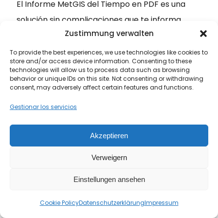
El Informe MetGIS del Tiempo en PDF es una
solución sin complicaciones que te informa
Zustimmung verwalten
automáticamente una o varias veces al día
sobre el tiempo para los próximos días. Recibes
To provide the best experiences, we use technologies like cookies to
store and/or access device information. Consenting to these
toda la información meteorológica importante
technologies will allow us to process data such as browsing
behavior or unique IDs on this site. Not consenting or withdrawing
de forma compacta en un archivo PDF en un
consent, may adversely affect certain features and functions.
formato gráficamente bien preparado con
Gestionar los servicios
textos de explicativos para los pronósticos.
Puedes obtener rápida y fácilmente una visión
Akzeptieren
general de las condiciones meteorológicas
Verweigern
actuales y futuras.
Einstellungen ansehen
Pronóstico diario de una o varias localidades
en PDF en tu bandeja de entrada
Cookie Policy
Datenschutzerklärung
Impressum
Combina textos y gráficos