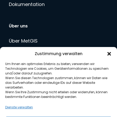
Dokumentation
Über uns
Über MetGIS
Team
Zustimmung verwalten
Blog
Um Ihnen ein optimales Erlebnis zu bieten, verwenden wir
Karriere
Technologien wie Cookies, um Geräteinformationen zu speichern
und/oder darauf zuzugreifen.
Presse
Wenn Sie diesen Technologien zustimmen, können wir Daten wie
Kontakt
das Surfverhalten oder eindeutige IDs auf dieser Website
verarbeiten.
Wenn Sie Ihre Zustimmung nicht erteilen oder widerrufen, können
bestimmte Funktionen beeinträchtigt werden.
Rechtliches
Dienste verwalten