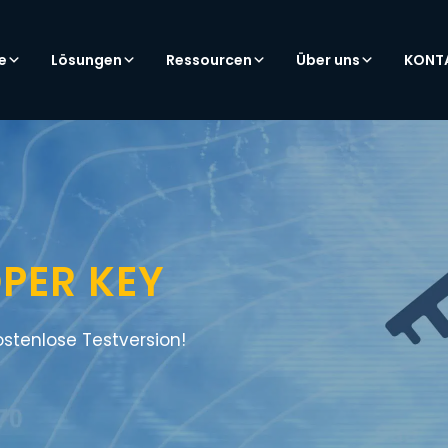
e
Lösungen
Ressourcen
Über uns
KONT
OPER KEY
ostenlose Testversion!