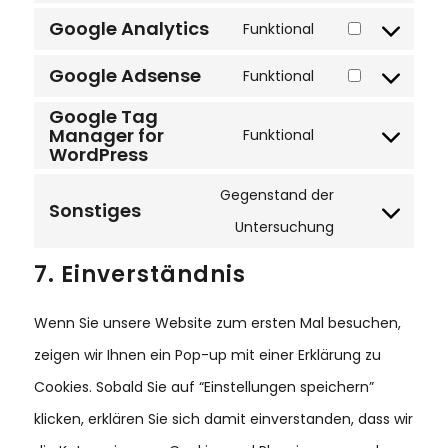
TO
RECAPTCHA
Google Analytics
Funktional
SERVICE
CONSENT
WISTIA
TO
Google Adsense
Funktional
SERVICE
CONSENT
GOOGLE-
TO
Google Tag
ANALYTICS
SERVICE
Manager for
Funktional
GOOGLE-
CONSENT
WordPress
ADSENSE
TO
SERVICE
Gegenstand der
GOOGLE-
Sonstiges
CONSENT
TAG-
Untersuchung
TO
MANAGER-
SERVICE
FOR-
7. Einverständnis
SONSTIGES
WORDPRESS
Wenn Sie unsere Website zum ersten Mal besuchen,
zeigen wir Ihnen ein Pop-up mit einer Erklärung zu
Cookies. Sobald Sie auf “Einstellungen speichern”
klicken, erklären Sie sich damit einverstanden, dass wir