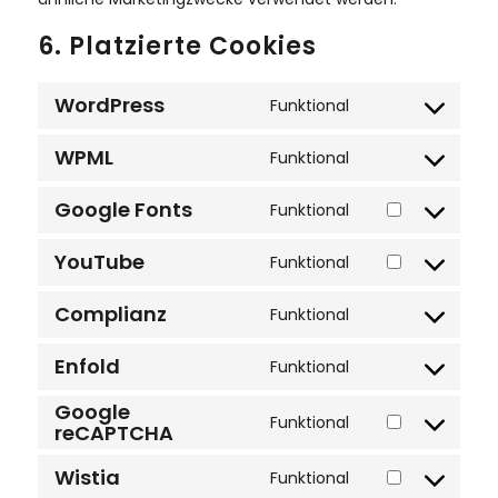
6. Platzierte Cookies
WordPress
Funktional
CONSENT
TO
WPML
Funktional
SERVICE
CONSENT
WORDPRESS
TO
Google Fonts
Funktional
SERVICE
CONSENT
WPML
TO
YouTube
Funktional
SERVICE
CONSENT
GOOGLE-
TO
FONTS
Complianz
Funktional
SERVICE
CONSENT
YOUTUBE
TO
Enfold
Funktional
SERVICE
CONSENT
COMPLIANZ
TO
Google
SERVICE
Funktional
reCAPTCHA
CONSENT
ENFOLD
TO
SERVICE
Wistia
Funktional
CONSENT
GOOGLE-