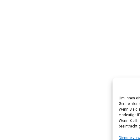
Um Ihnen ein
Geräteinfor
Wenn Sie di
eindeutige I
Wenn Sie Ih
beeinträchti
Dienste verw