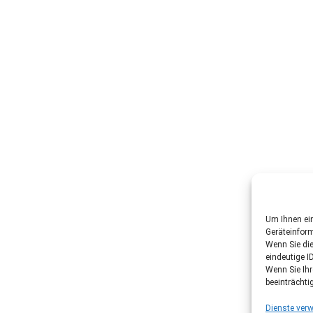
Um Ihnen ein
Geräteinfor
Wenn Sie di
eindeutige I
Wenn Sie Ih
beeinträchti
Dienste verw