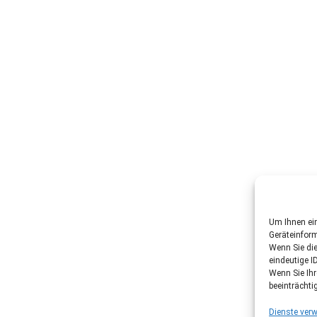
Um Ihnen ein
Geräteinfor
Wenn Sie di
eindeutige I
Wenn Sie Ih
beeinträchti
Dienste verw