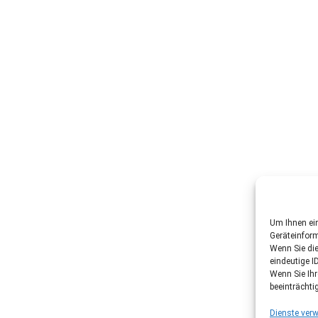
Um Ihnen ein
Geräteinfor
Wenn Sie di
eindeutige I
Wenn Sie Ih
beeinträchti
Dienste verw