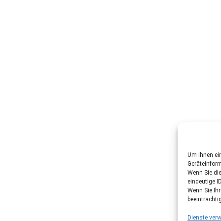
Um Ihnen ein
Geräteinfor
Wenn Sie di
eindeutige I
Wenn Sie Ih
beeinträchti
Dienste verw