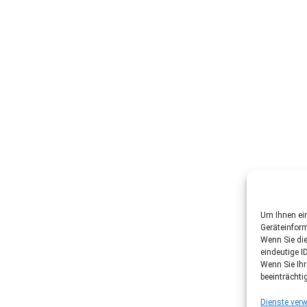
Um Ihnen ein
Geräteinfor
Wenn Sie di
eindeutige I
Wenn Sie Ih
beeinträchti
Dienste verw