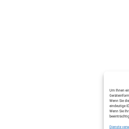
Um Ihnen ein
Geräteinfor
Wenn Sie di
eindeutige I
Wenn Sie Ih
beeinträchti
Dienste verw