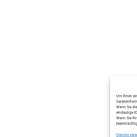
Um Ihnen ein
Geräteinfor
Wenn Sie di
eindeutige I
Wenn Sie Ih
beeinträchti
Dienste verw