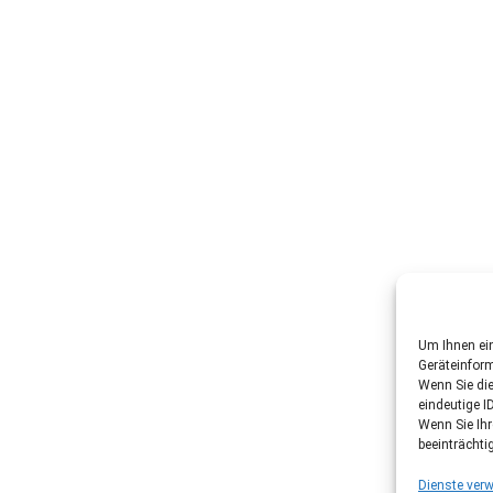
Um Ihnen ein
Geräteinfor
Wenn Sie di
eindeutige I
Wenn Sie Ih
beeinträchti
Dienste verw