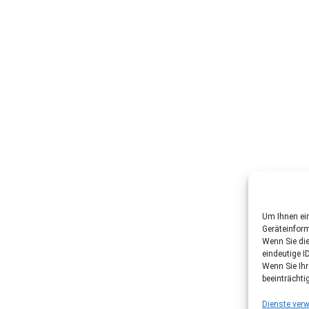
Um Ihnen ein
Geräteinfor
Wenn Sie di
eindeutige I
Wenn Sie Ih
beeinträchti
Dienste verw