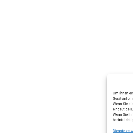
Um Ihnen ein
Geräteinfor
Wenn Sie di
eindeutige I
Wenn Sie Ih
beeinträchti
Dienste verw