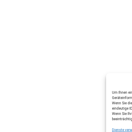
Um Ihnen ein
Geräteinfor
Wenn Sie di
eindeutige I
Wenn Sie Ih
beeinträchti
Dienste verw