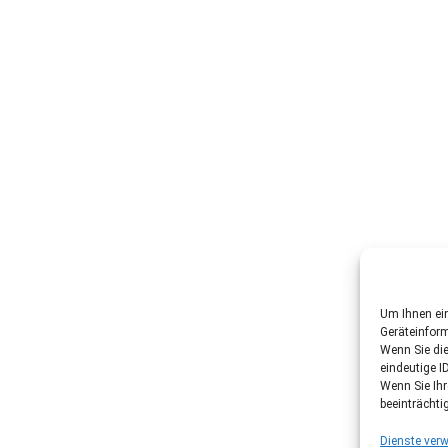
Um Ihnen ein
Geräteinfor
Wenn Sie di
eindeutige I
Wenn Sie Ih
beeinträchti
Dienste verw