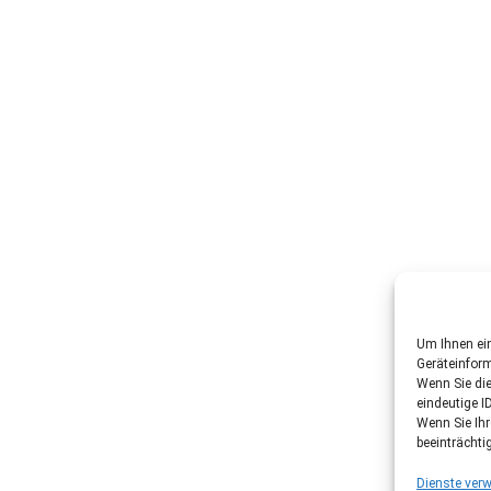
Um Ihnen ein
Geräteinfor
Wenn Sie di
eindeutige I
Wenn Sie Ih
beeinträchti
Dienste verw