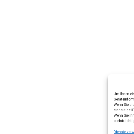
Um Ihnen ein
Geräteinfor
Wenn Sie di
eindeutige I
Wenn Sie Ih
beeinträchti
Dienste verw