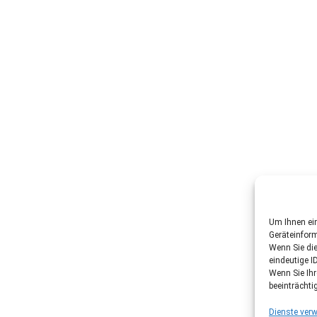
Um Ihnen ein
Geräteinfor
Wenn Sie di
eindeutige I
Wenn Sie Ih
beeinträchti
Dienste verw