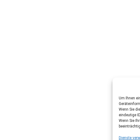
Um Ihnen ein
Geräteinfor
Wenn Sie di
eindeutige I
Wenn Sie Ih
beeinträchti
Dienste verw