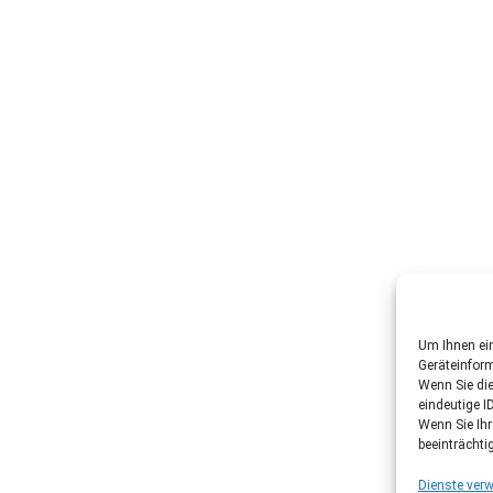
Um Ihnen ein
Geräteinfor
Wenn Sie di
eindeutige I
Wenn Sie Ih
beeinträchti
Dienste verw