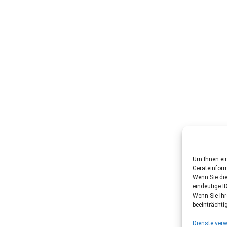
Um Ihnen ein
Geräteinfor
Wenn Sie di
eindeutige I
Wenn Sie Ih
beeinträchti
Dienste verw