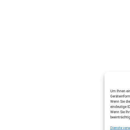
Um Ihnen ein
Geräteinfor
Wenn Sie di
eindeutige I
Wenn Sie Ih
beeinträchti
Dienste verw