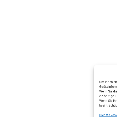
Um Ihnen ein
Geräteinfor
Wenn Sie di
eindeutige I
Wenn Sie Ih
beeinträchti
Dienste verw