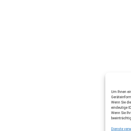
Um Ihnen ein
Geräteinfor
Wenn Sie di
eindeutige I
Wenn Sie Ih
beeinträchti
Dienste verw