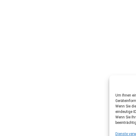
Um Ihnen ein
Geräteinfor
Wenn Sie di
eindeutige I
Wenn Sie Ih
beeinträchti
Dienste verw