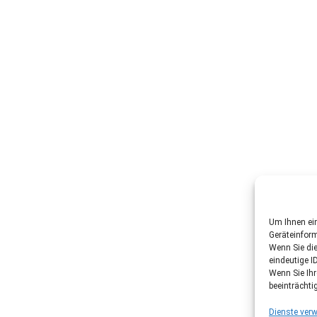
Um Ihnen ein
Geräteinfor
Wenn Sie di
eindeutige I
Wenn Sie Ih
beeinträchti
Dienste verw