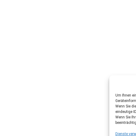
Um Ihnen ein
Geräteinfor
Wenn Sie di
eindeutige I
Wenn Sie Ih
beeinträchti
Dienste verw