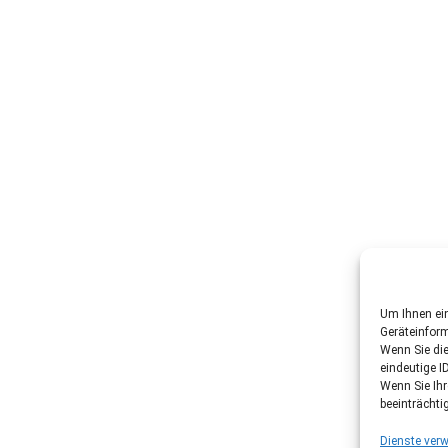
Um Ihnen ein
Geräteinfor
Wenn Sie di
eindeutige I
Wenn Sie Ih
beeinträchti
Dienste verw