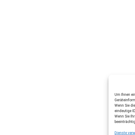
Um Ihnen ein
Geräteinfor
Wenn Sie di
eindeutige I
Wenn Sie Ih
beeinträchti
Dienste verw