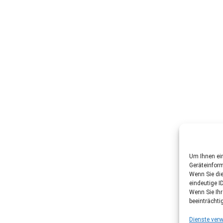
Um Ihnen ein
Geräteinfor
Wenn Sie di
eindeutige I
Wenn Sie Ih
beeinträchti
Dienste verw