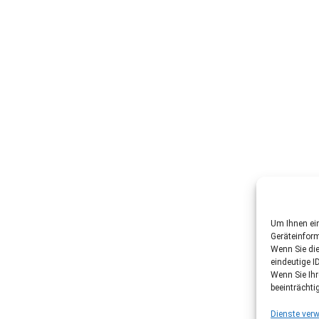
Um Ihnen ein
Geräteinfor
Wenn Sie di
eindeutige I
Wenn Sie Ih
beeinträchti
Dienste verw