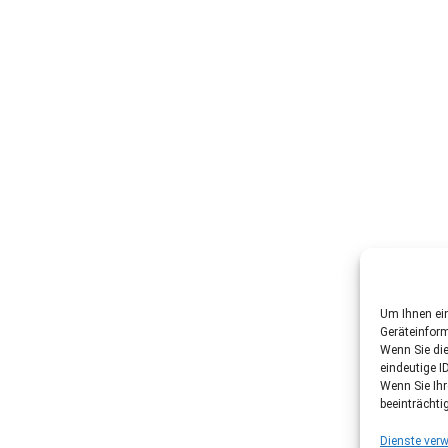
Um Ihnen ein
Geräteinfor
Wenn Sie di
eindeutige I
Wenn Sie Ih
beeinträchti
Dienste verw