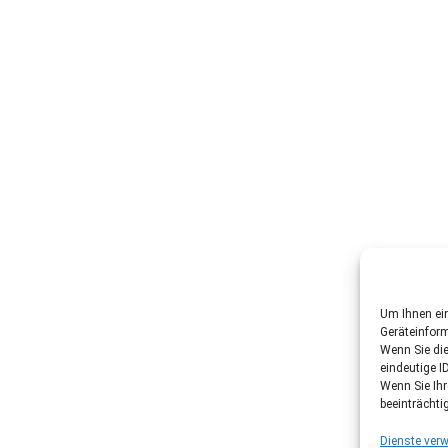
Um Ihnen ein
Geräteinfor
Wenn Sie di
eindeutige I
Wenn Sie Ih
beeinträchti
Dienste verw