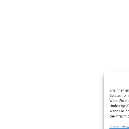
Um Ihnen ein
Geräteinfor
Wenn Sie di
eindeutige I
Wenn Sie Ih
beeinträchti
Dienste verw