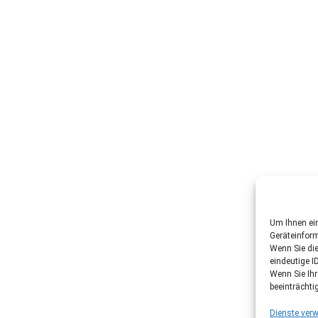
Um Ihnen ein
Geräteinfor
Wenn Sie di
eindeutige I
Wenn Sie Ih
beeinträchti
Dienste verw