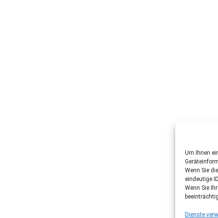
Um Ihnen ein
Geräteinfor
Wenn Sie di
eindeutige I
Wenn Sie Ih
beeinträchti
Dienste verw