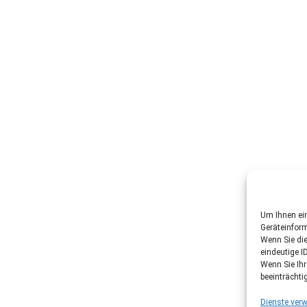
Um Ihnen ein
Geräteinfor
Wenn Sie di
eindeutige I
Wenn Sie Ih
beeinträchti
Dienste verw