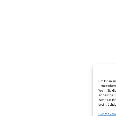
Um Ihnen ein
Geräteinfor
Wenn Sie di
eindeutige I
Wenn Sie Ih
beeinträchti
Dienste verw