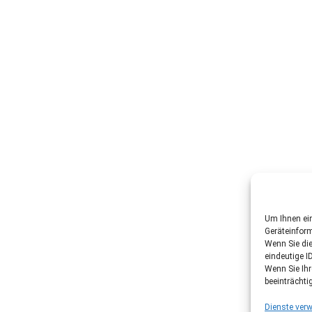
Um Ihnen ein
Geräteinfor
Wenn Sie di
eindeutige I
Wenn Sie Ih
beeinträchti
Dienste verw