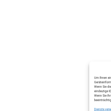
Um Ihnen ein
Geräteinfor
Wenn Sie di
eindeutige I
Wenn Sie Ih
beeinträchti
Dienste verw