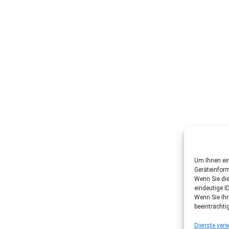
Um Ihnen ein
Geräteinfor
Wenn Sie di
eindeutige I
Wenn Sie Ih
beeinträchti
Dienste verw