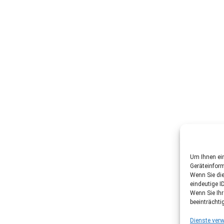
Um Ihnen ein
Geräteinfor
Wenn Sie di
eindeutige I
Wenn Sie Ih
beeinträchti
Dienste verw