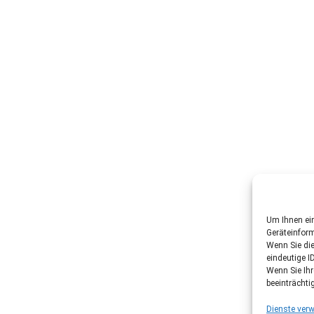
Um Ihnen ein
Geräteinfor
Wenn Sie di
eindeutige I
Wenn Sie Ih
beeinträchti
Dienste verw