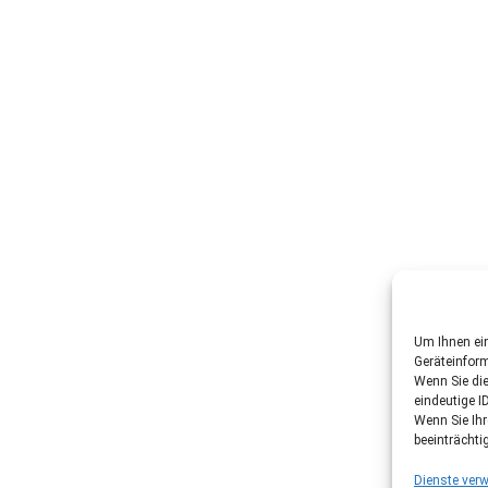
Um Ihnen ein
Geräteinfor
Wenn Sie di
eindeutige I
Wenn Sie Ih
beeinträchti
Dienste verw