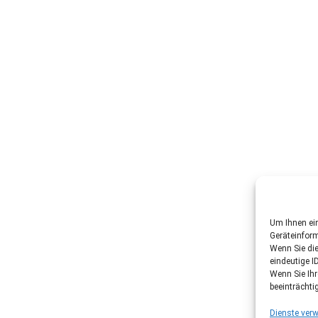
Um Ihnen ein
Geräteinfor
Wenn Sie di
eindeutige I
Wenn Sie Ih
beeinträchti
Dienste verw