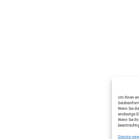
Um Ihnen ein
Geräteinfor
Wenn Sie di
eindeutige I
Wenn Sie Ih
beeinträchti
Dienste verw